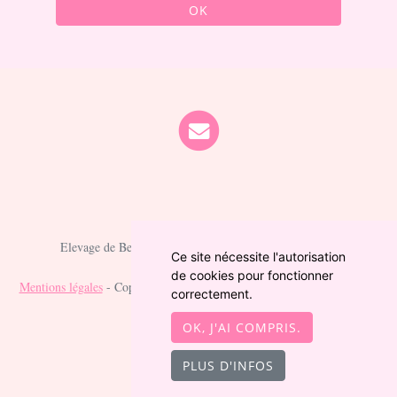
OK
Elevage de Berger australien depuis 2021 situé en Cher
Ce site nécessite l'autorisation
de cookies pour fonctionner
Mentions légales
- Copyright© Berger australien des fauminards 2026 -
correctement.
Site créé avec
WeBreed
OK, J'AI COMPRIS.
PLUS D'INFOS