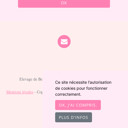
OK
Elevage de Berger australien depuis 2021 situé en Cher
Ce site nécessite l'autorisation
de cookies pour fonctionner
Mentions légales
- Copyright© Berger australien des fauminards 2026 -
correctement.
Site créé avec
WeBreed
OK, J'AI COMPRIS.
PLUS D'INFOS