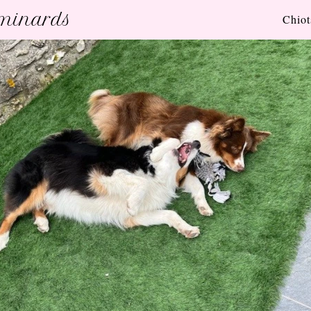
uminards
Chiot