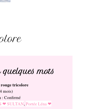
olore
quelques mots
 rouge tricolore
 4 mois)
n : Confirmé
SS ❤ SULTAN
,
Portée Léna ❤