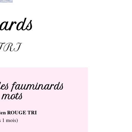
ards
 TRI
es fauminards
 mots
alien ROUGE TRI
s 1 mois)