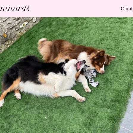
uminards
Chiot