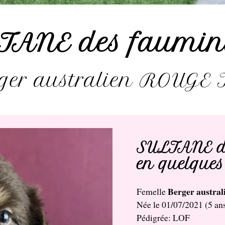
TANE des faumin
ger australien ROUGE
SULTANE d
en quelques
Berger austr
Femelle
Née le 01/07/2021 (5 an
Pédigrée: LOF