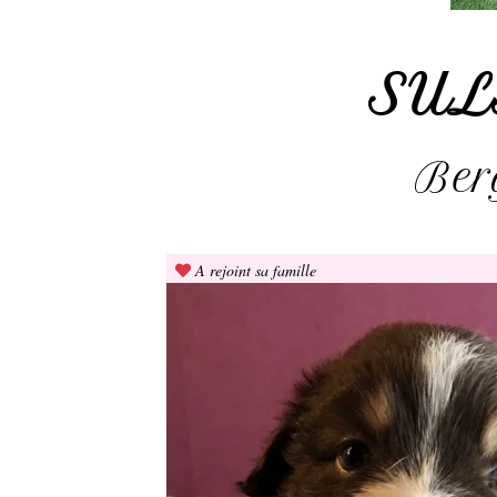
SUL
Ber
A rejoint sa famille