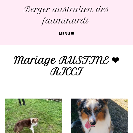
Berger australien des
fauminards
MENU
Mariage RUSTINE ❤
RICCI
♥
♥
♥
♥
♥
♥
♥
♥