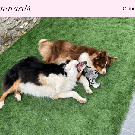
uminards
Chiot