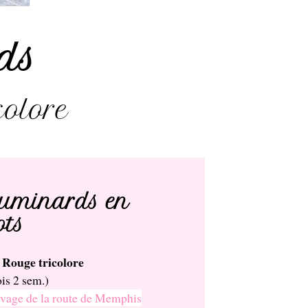
ds
colore
uminards en
ots
 Rouge tricolore
is 2 sem.)
vage de la route de Memphis