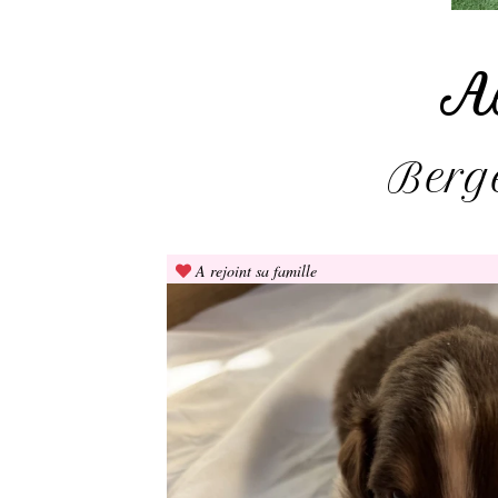
A
Berge
A rejoint sa famille