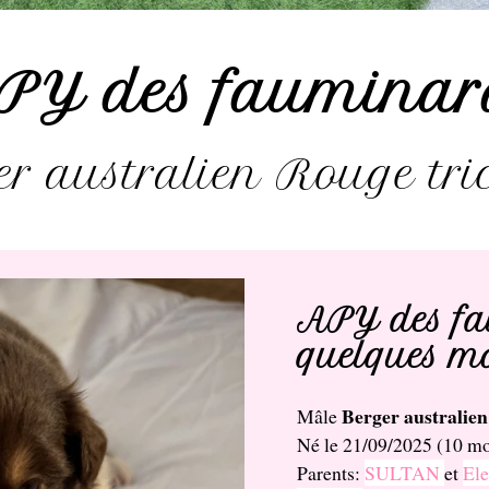
PY des fauminar
r australien Rouge tri
APY des fa
quelques m
Berger australien
Mâle
Né le 21/09/2025 (10 mo
Parents:
SULTAN
et
Ele