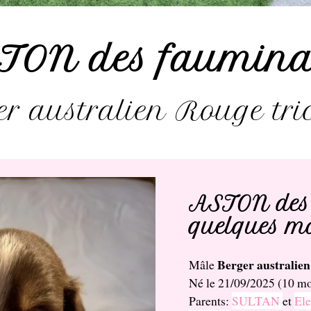
TON des faumina
r australien Rouge tri
ASTON des 
quelques m
Berger australien
Mâle
Né le 21/09/2025 (10 mo
Parents:
SULTAN
et
Ele