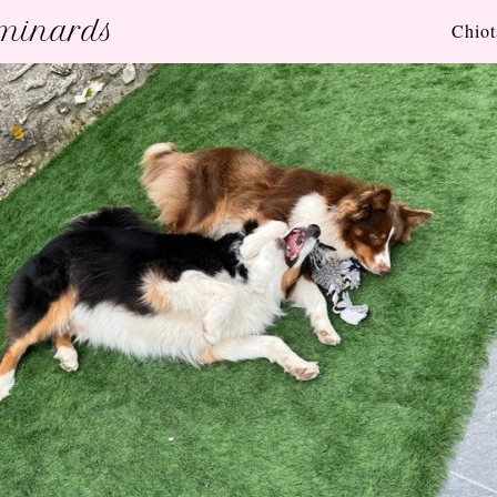
uminards
Chiot