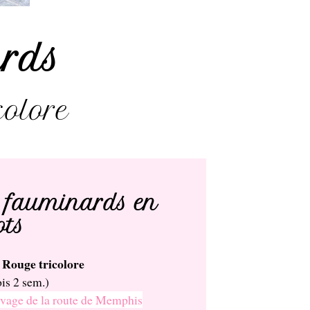
rds
colore
fauminards en
ots
 Rouge tricolore
is 2 sem.)
vage de la route de Memphis