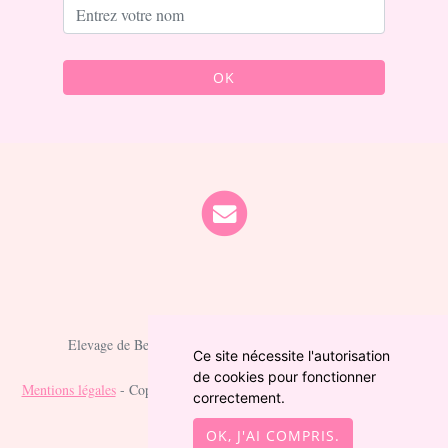
OK
Elevage de Berger australien depuis 2021 situé en Cher
Ce site nécessite l'autorisation
de cookies pour fonctionner
Mentions légales
- Copyright© Berger australien des fauminards 2026 -
correctement.
Site créé avec
WeBreed
OK, J'AI COMPRIS.