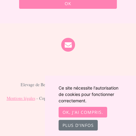
OK
Elevage de Berger australien depuis 2021 situé en Cher
Ce site nécessite l'autorisation
de cookies pour fonctionner
Mentions légales
- Copyright© Berger australien des fauminards 2026 -
correctement.
Site créé avec
WeBreed
OK, J'AI COMPRIS.
PLUS D'INFOS